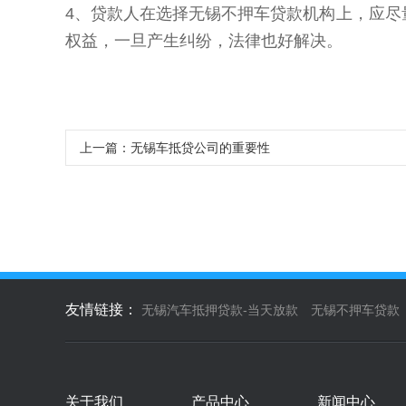
4、贷款人在选择无锡不押车贷款机构上，应
权益，一旦产生纠纷，法律也好解决。
上一篇：无锡车抵贷公司的重要性
友情链接：
无锡汽车抵押贷款-当天放款
无锡不押车贷款
关于我们
产品中心
新闻中心