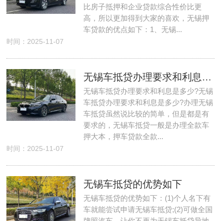
比房子抵押和企业贷款综合性价比更
高，所以更加得到大家的喜欢，无锡押
车贷款的优点如下：1、无锡...
时间：2025-11-07
无锡车抵贷办理要求和利息是多少?
无锡车抵贷办理要求和利息是多少?无锡
车抵贷办理要求和利息是多少?办理无锡
车抵贷虽然说比较的简单，但是都是有
要求的，无锡车抵贷一般是办理全款车
押大本，押车贷款全款...
时间：2025-11-07
无锡车抵贷的优势如下
无锡车抵贷的优势如下：(1)个人名下有
车就能尝试申请无锡车抵贷;(2)可做全国
牌照汽车，让你不再为无锡车抵贷异地