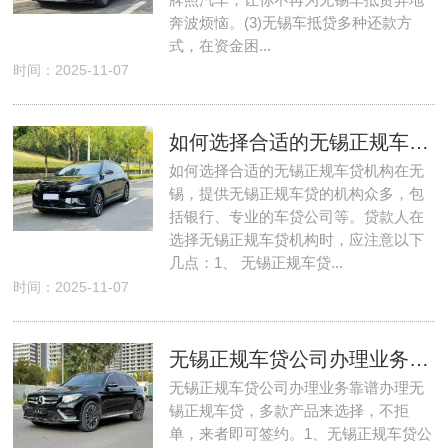
奔波烦恼。(3)无锡车抵贷多种还款方
式，在资金困...
时间：2025-11-07
如何选择合适的无锡正规车贷机构
如何选择合适的无锡正规车贷机构在无
锡，提供无锡正规车贷的机构众多，包
括银行、专业的车贷公司等。贷款人在
选择无锡正规车贷机构时，应注意以下
几点：1、 无锡正规车贷...
时间：2025-11-07
无锡正规车贷公司办理业务靠谱
无锡正规车贷公司办理业务靠谱办理无
锡正规车贷，多款产品来选择，不拒
单，来者即可签约。1、无锡正规车贷公